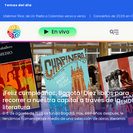
Pasar al contenido principal
Temas del día
Ubéimar Ríos: de Un Poeta a Colombia verso a verso
|
Conciertos de 2026 en 
En vivo
¡Feliz cumpleaños, Bogotá! Diez libros para
recorrer a nuestra capital a través de la
literatura
El 6 de agosto de 1538 se fundó Bogotá. Hoy, 488 años después, le
rendimos homenaje por medio de una selección de obras literarias.