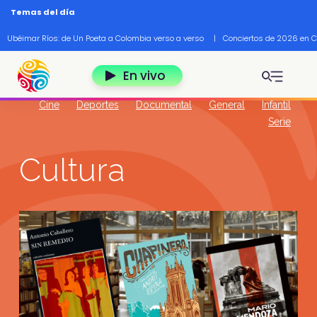
Pasar al contenido principal
Temas del día
Ubéimar Ríos: de Un Poeta a Colombia verso a verso
|
Conciertos de 2026 en 
En vivo
Cine
Deportes
Documental
General
Infantil
Serie
Cultura