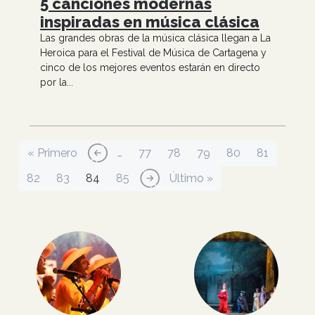
5 canciones modernas
inspiradas en música clásica
Las grandes obras de la música clásica llegan a La
Heroica para el Festival de Música de Cartagena y
cinco de los mejores eventos estarán en directo
por la...
Paginación
Primera página
Página anterior
Página
Página
Página
Página
Página
« Primero
‹‹
…
77
78
79
80
81
Página
Página
Página actual
Página
Siguiente página
Última página
82
83
84
85
››
Último »