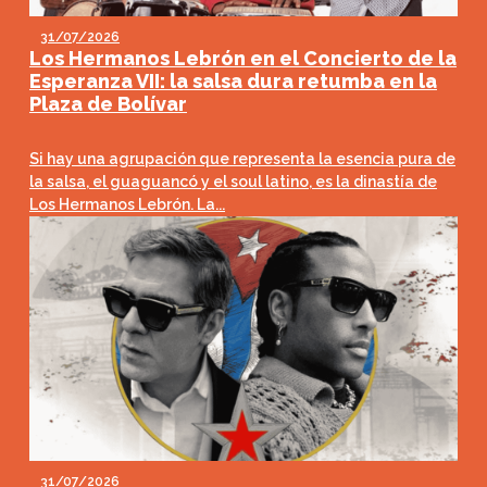
31/07/2026
Los Hermanos Lebrón en el Concierto de la
Esperanza VII: la salsa dura retumba en la
Plaza de Bolívar
Si hay una agrupación que representa la esencia pura de
la salsa, el guaguancó y el soul latino, es la dinastía de
Los Hermanos Lebrón. La...
31/07/2026