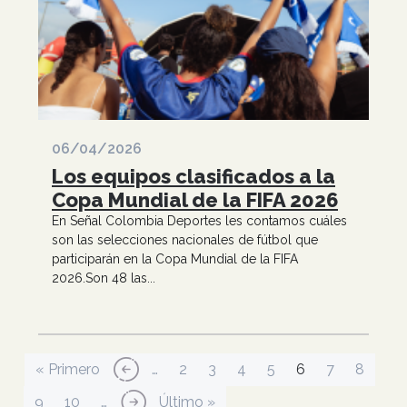
06/04/2026
Los equipos clasificados a la
Copa Mundial de la FIFA 2026
En Señal Colombia Deportes les contamos cuáles
son las selecciones nacionales de fútbol que
participarán en la Copa Mundial de la FIFA
2026.Son 48 las...
Paginación
Primera página
Página anterior
Página
Página
Página
Página
Página actual
Página
Página
« Primero
‹‹
…
2
3
4
5
6
7
8
Página
Página
Siguiente página
Última página
9
10
…
››
Último »