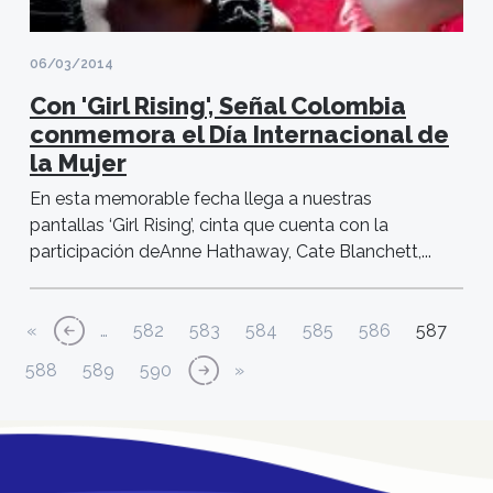
06/03/2014
Con 'Girl Rising', Señal Colombia
conmemora el Día Internacional de
la Mujer
En esta memorable fecha llega a nuestras
pantallas ‘Girl Rising’, cinta que cuenta con la
participación deAnne Hathaway, Cate Blanchett,...
Paginación
Primera página
Página anterior
Página
Página
Página
Página
Página
Página ac
«
‹‹
…
582
583
584
585
586
587
Página
Página
Página
Siguiente página
Última página
588
589
590
››
»