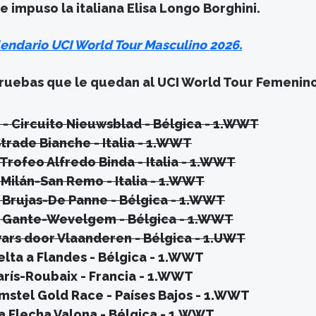
 impuso la italiana Elisa Longo Borghini.
endario UCI World Tour Masculino 2026.
 pruebas que le quedan al UCI World Tour Femenin
 - Circuito Nieuwsblad - Bélgica - 1.WWT
Strade Bianche - Italia - 1.WWT
 Trofeo Alfredo Binda - Italia - 1.WWT
 Milán-San Remo - Italia - 1.WWT
 Brujas-De Panne - Bélgica - 1.WWT
- Gante-Wevelgem - Bélgica - 1.WWT
Dwars door Vlaanderen - Bélgica - 1.UWT
uelta a Flandes - Bélgica - 1.WWT
París-Roubaix - Francia - 1.WWT
 Amstel Gold Race - Países Bajos - 1.WWT
La Flecha Valona - Bélgica - 1.WWT