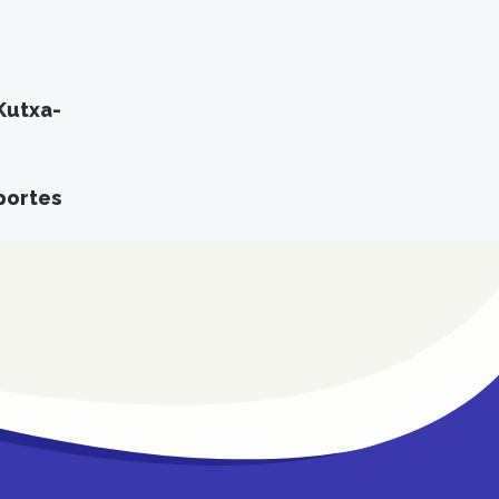
Kutxa-
portes