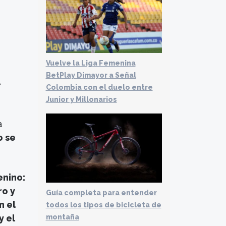
Vuelve la Liga Femenina
BetPlay Dimayor a Señal
e
Colombia con el duelo entre
Junior y Millonarios
a
o se
enino:
ro y
Guía completa para entender
n el
todos los tipos de bicicleta de
y el
montaña