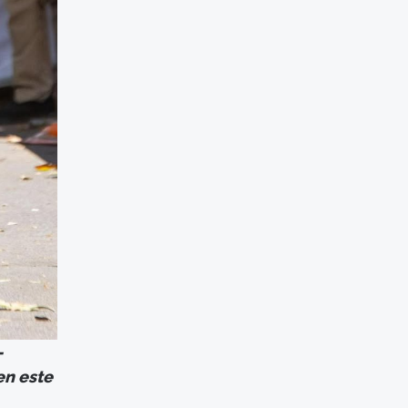
-
en este