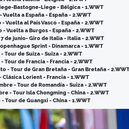
 Liege-Bastogne-Liege - Bélgica - 1.WWT
- Vuelta a España - España - 2.WWT
 - Vuelta al País Vasco - España - 2.WWT
 - Vuelta a Burgos - España - 2.WWT
7 de junio- Giro de Italia - Italia - 2.WWT
 Copenhague Sprint - Dinamarca - 1.WWT
 - Tour de Suiza - Suiza - 2.WWT
 - Tour de Francia - Francia - 2.WWT
to - Tour de Gran Bretaña - Gran Bretaña - 2.WW
- Clásica Lorient - Francia - 1.WWT
mbre - Tour de Romandía - Suiza - 2.WWT
bre - Tour Isla Chongming - China - 2.WWT
 - Tour de Guangxi - China - 1.WWT