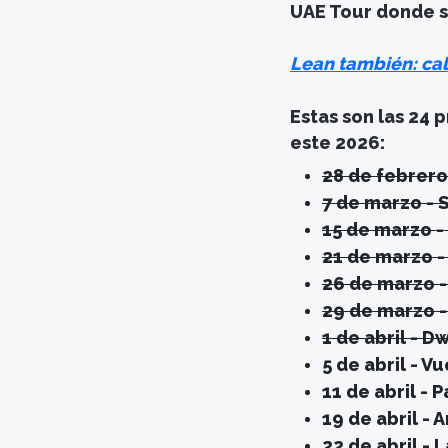
UAE Tour donde se
Lean también: cal
Estas son las 24
este 2026:
28 de febrero
7 de marzo - 
15 de marzo -
21 de marzo -
26 de marzo -
29 de marzo 
1 de abril - 
5 de abril - V
11 de abril - 
19 de abril -
22 de abril - 