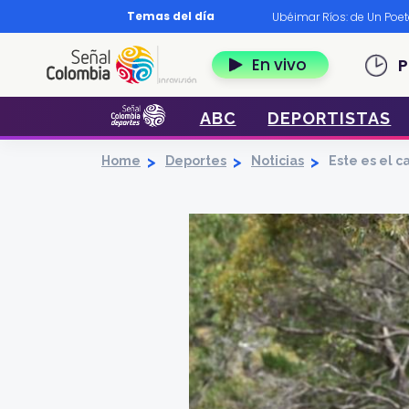
Pasar al contenido principal
Temas del día
os?
|
Diccionario nariñense
|
Murió Leo Dan
|
Ubéimar Ríos: de Un Poe
Navegación 
En vivo
P
ABC
DEPORTISTAS
Home
Deportes
Noticias
Este es el 