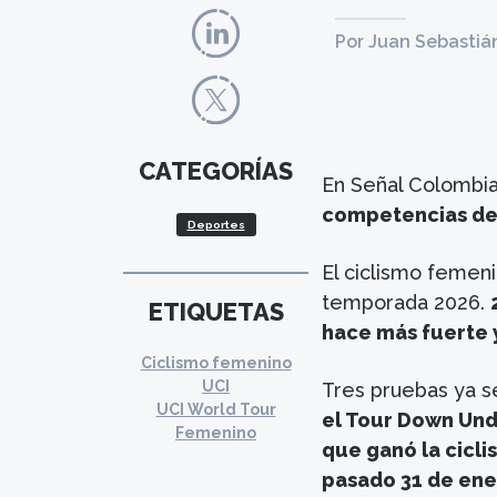
Por Juan Sebastiá
CATEGORÍAS
En Señal Colombi
competencias del
Deportes
El ciclismo femeni
temporada 2026.
ETIQUETAS
hace más fuerte 
Ciclismo femenino
UCI
Tres pruebas ya s
UCI World Tour
el Tour Down Unde
Femenino
que ganó la cicli
pasado 31 de ener