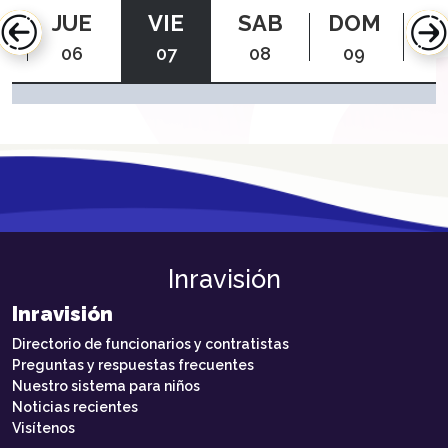
JUE
VIE
SAB
DOM
L
06
07
08
09
1
Inravisión
Inravisión
Directorio de funcionarios y contratistas
Preguntas y respuestas frecuentes
Nuestro sistema para niños
Noticias recientes
Visítenos