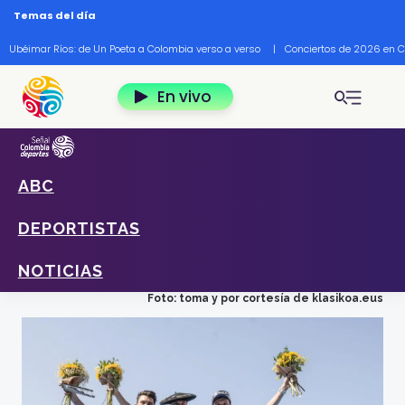
Pasar al contenido principal
Temas del día
Ubéimar Ríos: de Un Poeta a Colombia verso a verso
|
Conciertos de 2026 en 
En vivo
ABC
Home
Deportes
Noticias
Vuelve el #ElMundoRuedaXSeñal con La Clásica
DEPORTISTAS
de San Sebastián 2025
Marc Hirschi (centro), Julian Alaphilippe (izquierda) y Lennert
NOTICIAS
Van Eetvelt (derecha), fueron el podio en la edición 2024.
Foto: toma y por cortesía de klasikoa.eus