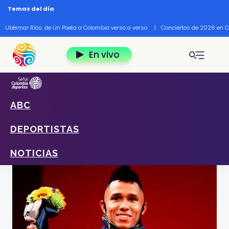
Pasar al contenido principal
Temas del día
Ubéimar Ríos: de Un Poeta a Colombia verso a verso
|
Conciertos de 2026 en 
En vivo
ABC
Home
Deportes
Noticias
El pesista Luis Javier Mosquera en Goga Rueda
DEPORTISTAS
por el Mundo
Foto: Tokio 2020.
NOTICIAS