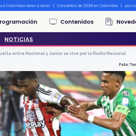
ta a Colombia verso a verso
|
Conciertos de 2026 en Colombia
|
¡Los 
principal
rogramación
Contenidos
Noved
NOTICIAS
vuelta entre Nacional y Junior se vive por la Radio Nacional
Foto: To