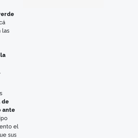
verde
acá
 las
 la
l
s
a de
ó ante
ipo
ento el
que sus