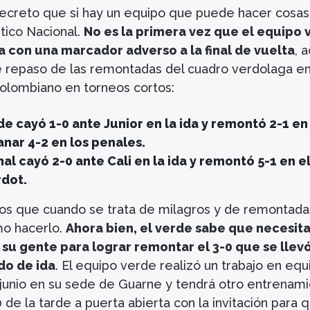
secreto que si hay un equipo que puede hacer cosas
tico Nacional.
No es la primera vez que el equipo 
a con una marcador adverso a la final de vuelta
, 
repaso de las remontadas del cuadro verdolaga en
 colombiano en torneos cortos:
de cayó 1-0 ante Junior en la ida y remontó 2-1 en
anar 4-2 en los penales.
al cayó 2-0 ante Cali en la ida y remontó 5-1 en e
rdot.
os que cuando se trata de milagros y de remontada
mo hacerlo.
Ahora bien, el verde sabe que necesit
e su gente para lograr remontar el 3-0 que se llev
ido de ida
. El equipo verde realizó un trabajo en equ
 junio en su sede de Guarne y tendrá otro entrenami
 de la tarde a puerta abierta con la invitación para 