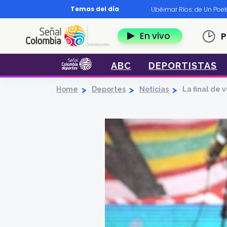
Pasar al contenido principal
Temas del día
os?
|
Diccionario nariñense
|
Murió Leo Dan
|
Ubéimar Ríos: de Un Poe
Navegación 
En vivo
P
ABC
DEPORTISTAS
Home
Deportes
Noticias
La final de 