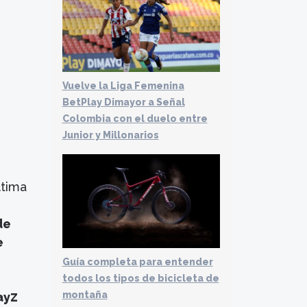
Vuelve la Liga Femenina
BetPlay Dimayor a Señal
Colombia con el duelo entre
Junior y Millonarios
ltima
de
e
Guía completa para entender
todos los tipos de bicicleta de
z
montaña
ay