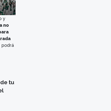
o y
a no
 para
trada
e podrá
 de tu
el