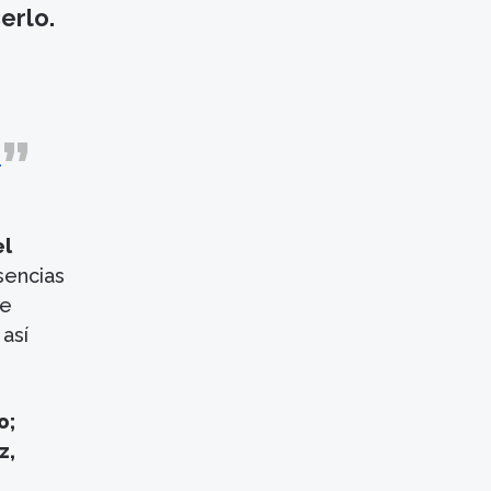
erlo.
6
el
sencias
se
así
o;
z,