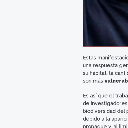
Estas manifestaci
una respuesta gen
su hábitat, la can
son más
vulnerabl
Es así que el trab
de investigadores
biodiversidad del
debido a la apari
propague y, al lim