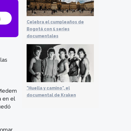
s
Celebra el cumpleaños de
Bogotá con 5 series
documentales
las
"Huella y camino", el
o Medem
documental de Kraken
n
en el
quedó
tomar