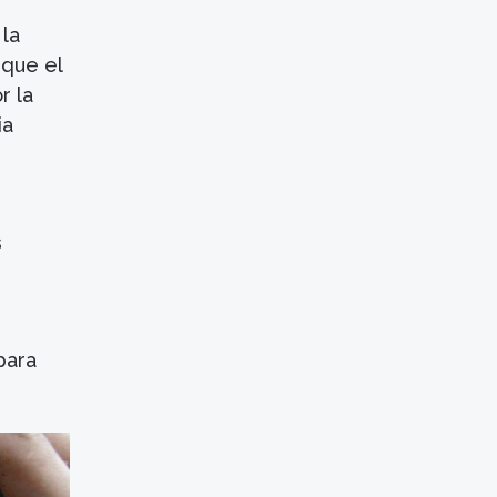
 la
 que el
r la
ia
s
para