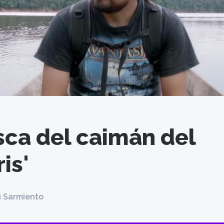
sca del caimán del
is'
i Sarmiento