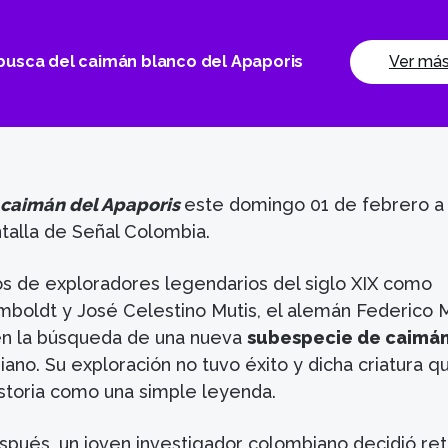
busca del caimán blanco del Apaporis
Ver má
 caimán del Apaporis
este domingo 01 de febrero a 
ntalla de Señal Colombia.
os de exploradores legendarios del siglo XIX como
mboldt y José Celestino Mutis, el alemán Federic
en la búsqueda de una nueva
subespecie de caimá
no. Su exploración no tuvo éxito y dicha criatura 
istoria como una simple leyenda.
spués, un joven investigador colombiano decidió re