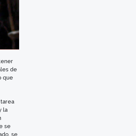
tener
ales de
lo que
 tarea
 la
n
e se
ado, se