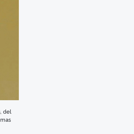
s
, del
ormas