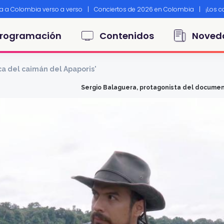
ta a Colombia verso a verso
|
Conciertos de 2026 en Colombia
|
¡Los 
principal
rogramación
Contenidos
Noved
a del caimán del Apaporis'
Sergio Balaguera, protagonista del document