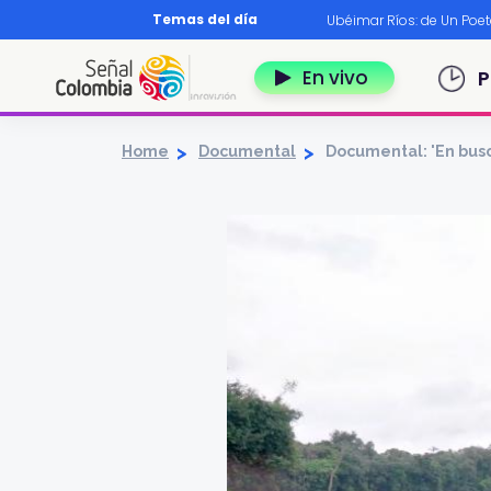
Pasar al contenido principal
Temas del día
os?
|
Diccionario nariñense
|
Murió Leo Dan
|
Ubéimar Ríos: de Un Poe
Navegación 
En vivo
P
Home
Documental
Documental: 'En busc