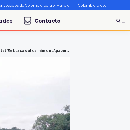
convocados de Colombia para el Mundial!
|
Colombia presente en Canne
ades
Contacto
al 'En busca del caimán del Apaporis'