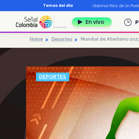
Pasar al contenido principal
Temas del día
os?
|
Diccionario nariñense
|
Murió Leo Dan
|
Ubéimar Ríos: de Un Poe
Navegación 
En vivo
P
Home
Deportes
Mundial de Atletismo 202
DEPORTES