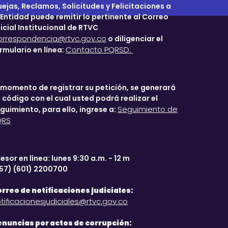
ejas, Reclamos, Solicitudes y Felicitaciones a
 Entidad puede remitir lo pertinente al Correo
icial Institucional de RTVC
orrespondencia@rtvc.gov.co
o diligenciar el
Contacto PQRSD.
rmulario en línea:
 momento de registrar su petición, se generará
 código con el cual usted podrá realizar el
Seguimiento de
guimiento, para ello, ingrese a:
QRS
esor en línea: lunes 9:30 a.m. - 12 m
57) (601) 2200700
rreo de notificaciones judiciales:
tificacionesjudiciales@rtvc.gov.co
nuncias por actos de corrupción: