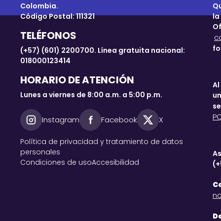
Colombia.
Qu
Código Postal: 111321
la
Of
TELÉFONOS
c
fo
(+57) (601) 2200700. Línea gratuita nacional:
018000123414
HORARIO DE ATENCIÓN
Al
Lunes a viernes de 8:00 a.m. a 5:00 p.m.
un
se
P
Instagram
Facebook
X
Política de privacidad y tratamiento de datos
personales
As
Condiciones de uso
Accesibilidad
(+
Co
no
De