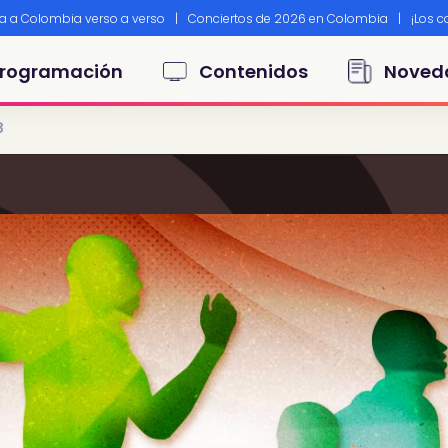
ta a Colombia verso a verso
|
Conciertos de 2026 en Colombia
|
¡Los 
principal
rogramación
Contenidos
Noved
3