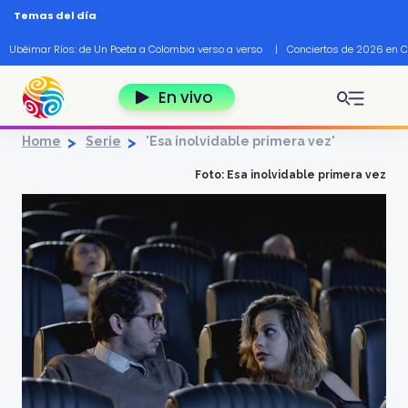
Pasar al contenido principal
Temas del día
Ubéimar Ríos: de Un Poeta a Colombia verso a verso
|
Conciertos de 2026 en 
En vivo
Home
Serie
'Esa inolvidable primera vez'
Foto: Esa inolvidable primera vez