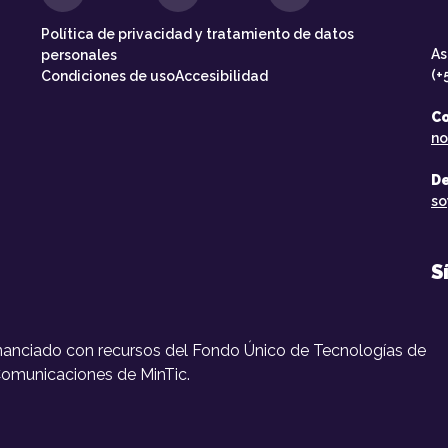
Política de privacidad y tratamiento de datos
As
personales
(+
Condiciones de uso
Accesibilidad
Co
no
De
so
S
inanciado con recursos del Fondo Único de Tecnologías de
 Comunicaciones de MinTic.