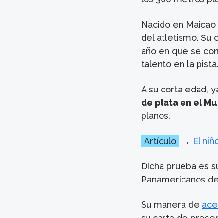
Nacido en Maicao 
del atletismo. Su 
año en que se con
talento en la pista
A su corta edad, 
de plata en el M
planos.
Artículo
→
El niñ
Dicha prueba es s
Panamericanos de 
Su manera de
ace
su carta de prese