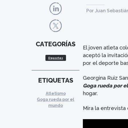
Por Juan Sebastiá
CATEGORÍAS
El joven atleta 
aceptó la invitaci
Deportes
por el deporte ba
Georgina Ruiz San
ETIQUETAS
Goga rueda por e
hogar.
Atletismo
Goga rueda por el
mundo
Mira la entrevista