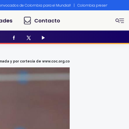
convocados de Colombia para el Mundial!
|
Colombia presente en Canne
ades
Contacto
mada y por cortesía de www.coc.org.co