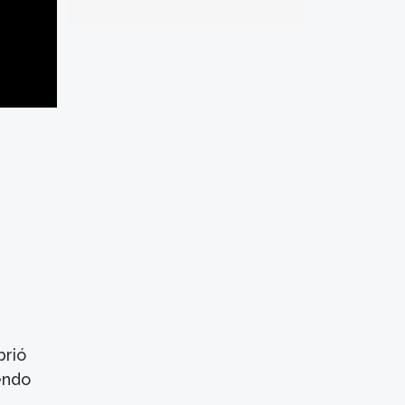
rió
endo