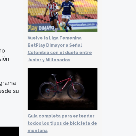
Vuelve la Liga Femenina
BetPlay Dimayor a Señal
no
Colombia con el duelo entre
sión
Junior y Millonarios
ograma
esde su
Guía completa para entender
todos los tipos de bicicleta de
montaña