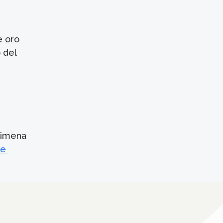
e oro
 del
Ximena
de