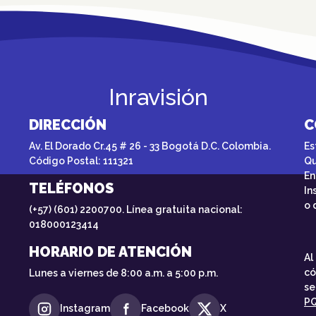
Inravisión
DIRECCIÓN
C
Av. El Dorado Cr.45 # 26 - 33 Bogotá D.C. Colombia.
Es
Código Postal: 111321
Qu
En
TELÉFONOS
In
o 
(+57) (601) 2200700. Línea gratuita nacional:
018000123414
HORARIO DE ATENCIÓN
Al
có
Lunes a viernes de 8:00 a.m. a 5:00 p.m.
se
P
Instagram
Facebook
X