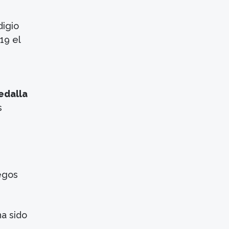
digio
19 el
edalla
s
egos
a sido