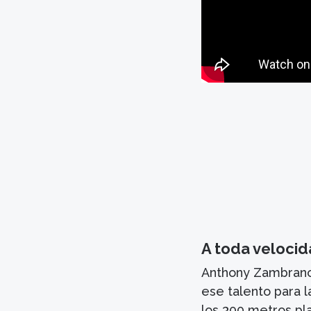
A toda veloci
Anthony Zambrano
ese talento para l
los 300 metros pla