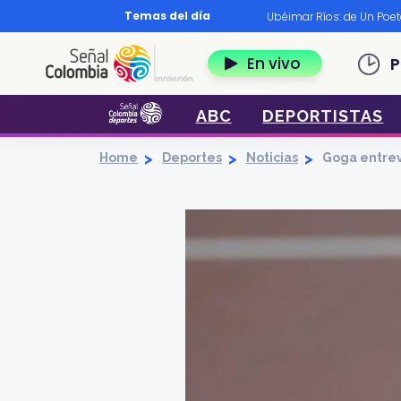
Pasar al contenido principal
Temas del día
os?
|
Diccionario nariñense
|
Murió Leo Dan
|
Ubéimar Ríos: de Un Poe
Navegación 
En vivo
P
ABC
DEPORTISTAS
Home
Deportes
Noticias
Goga entrev