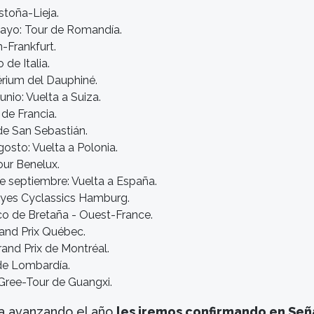
stoña-Lieja.
 mayo: Tour de Romandía.
-Frankfurt.
 de Italia.
térium del Dauphiné.
junio: Vuelta a Suiza.
r de Francia.
 de San Sebastián.
gosto: Vuelta a Polonia.
our Benelux.
de septiembre: Vuelta a España.
Eyes Cyclassics Hamburg.
co de Bretaña - Ouest-France.
and Prix Québec.
rand Prix de Montréal.
de Lombardía.
:Gree-Tour de Guangxi.
a avanzando el año
les iremos confirmando en Señ