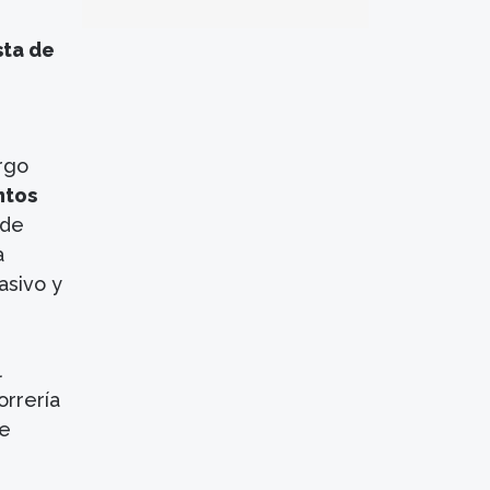
sta de
rgo
ntos
 de
a
asivo y
l
orrería
se