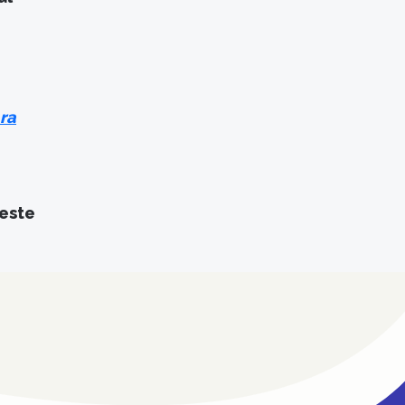
ra
 este