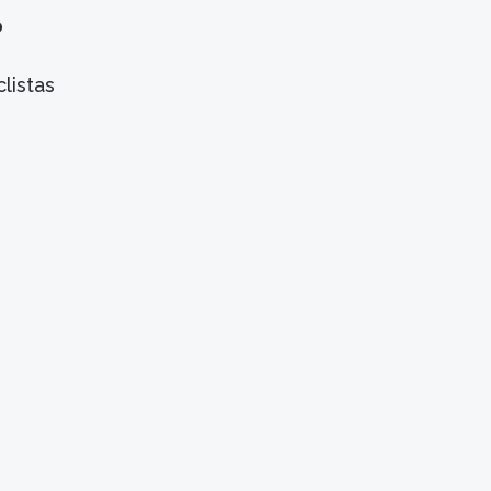
o
listas