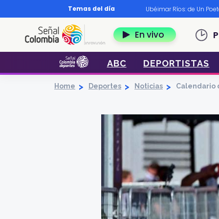
Pasar al contenido principal
Temas del día
os?
|
Diccionario nariñense
|
Murió Leo Dan
|
Ubéimar Ríos: de Un Poe
Navegación 
En vivo
P
ABC
DEPORTISTAS
Home
Deportes
Noticias
Calendario 