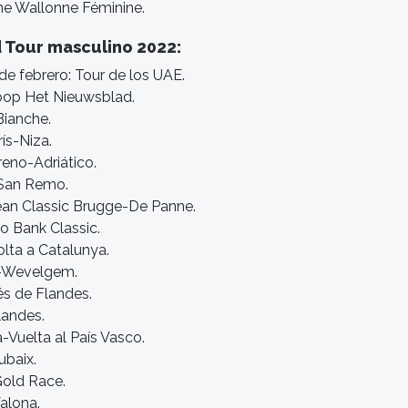
che Wallonne Féminine.
 Tour masculino 2022:
de febrero: Tour de los UAE.
oop Het Nieuwsblad.
Bianche.
rís-Niza.
rreno-Adriático.
-San Remo.
ean Classic Brugge-De Panne.
o Bank Classic.
olta a Catalunya.
e-Wevelgem.
és de Flandes.
landes.
ia-Vuelta al País Vasco.
ubaix.
Gold Race.
Valona.