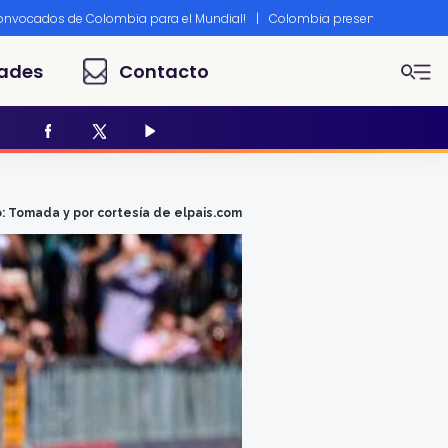
convocados de Colombia para el Mundial!
|
Colombia presente en Canne
ades
Contacto
: Tomada y por cortesía de elpais.com