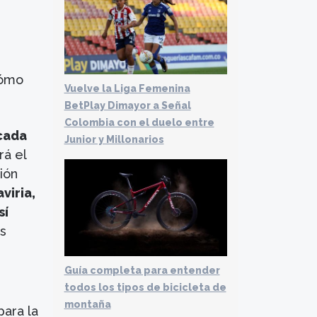
cómo
Vuelve la Liga Femenina
BetPlay Dimayor a Señal
Colombia con el duelo entre
cada
Junior y Millonarios
rá el
ión
viria,
sí
s
Guía completa para entender
todos los tipos de bicicleta de
montaña
para la