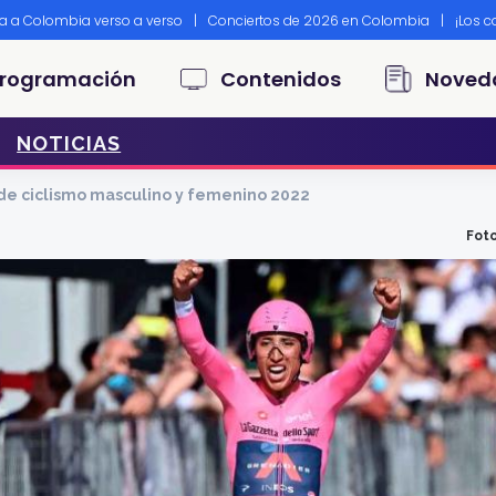
ta a Colombia verso a verso
|
Conciertos de 2026 en Colombia
|
¡Los 
principal
rogramación
Contenidos
Noved
NOTICIAS
de ciclismo masculino y femenino 2022
Foto