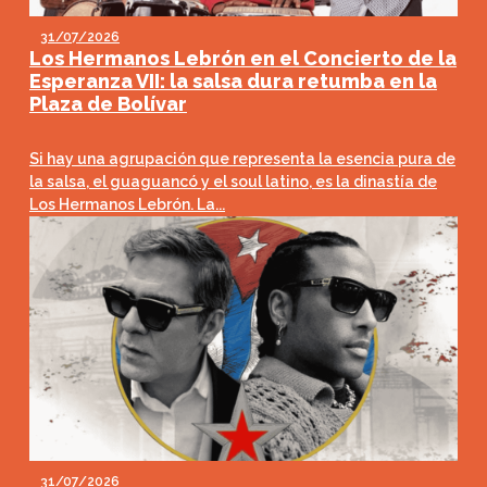
31/07/2026
Los Hermanos Lebrón en el Concierto de la
Esperanza VII: la salsa dura retumba en la
Plaza de Bolívar
Si hay una agrupación que representa la esencia pura de
la salsa, el guaguancó y el soul latino, es la dinastía de
Los Hermanos Lebrón. La...
31/07/2026