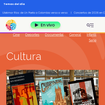
Pasar al contenido principal
Temas del día
Ubéimar Ríos: de Un Poeta a Colombia verso a verso
|
Conciertos de 2026 en 
En vivo
Cine
Deportes
Documental
General
Infantil
Serie
Cultura