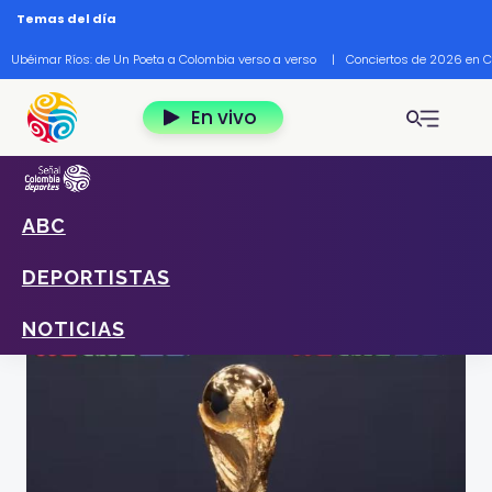
Pasar al contenido principal
Temas del día
Ubéimar Ríos: de Un Poeta a Colombia verso a verso
|
Conciertos de 2026 en 
En vivo
ABC
Home
Deportes
Noticias
Así se jugará el repechaje para el Mundial 2026
DEPORTISTAS
de la FIFA
Foto: FIFA
NOTICIAS