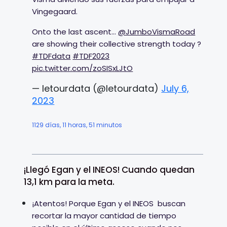
Vingegaard.
Onto the last ascent...
@JumboVismaRoad
are showing their collective strength today ?
#TDFdata
#TDF2023
pic.twitter.com/zoSISxLJtO
— letourdata (@letourdata)
July 6,
2023
1129 días, 11 horas, 51 minutos
¡Llegó Egan y el INEOS! Cuando quedan
13,1 km para la meta.
¡Atentos! Porque Egan y el INEOS buscan
recortar la mayor cantidad de tiempo