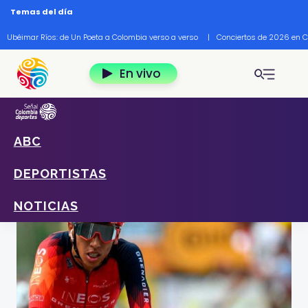
Pasar al contenido principal
Temas del día
Ubéimar Ríos: de Un Poeta a Colombia verso a verso
|
Conciertos de 2026 en 
En vivo
ABC
Home
Deportes
Noticias
Tour de Francia: etapa 6 minuto a minuto
DEPORTISTAS
Foto: Tomada y por cortesía de www.semana.com
NOTICIAS