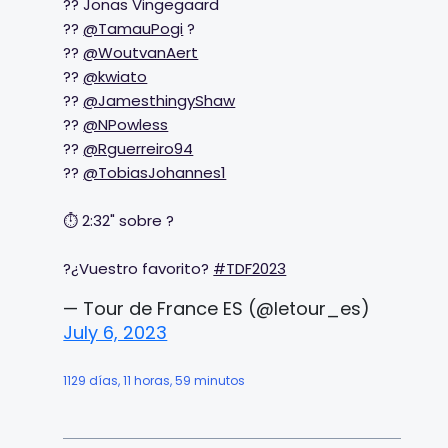
?? Jonas Vingegaard
??
@TamauPogi
?
??
@WoutvanAert
??
@kwiato
??
@JamesthingyShaw
??
@NPowless
??
@Rguerreiro94
??
@TobiasJohannes1
⏱️ 2:32" sobre ?
?¿Vuestro favorito?
#TDF2023
— Tour de France ES (@letour_es)
July 6, 2023
1129 días, 11 horas, 59 minutos