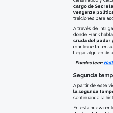
carismático y cal
cargo de Secreta
venganza política
traiciones para a
A través de intrig
donde Frank habla
cruda del poder 
mantiene la tensi
llegar alguien disp
Puedes leer:
Hall
Segunda tempo
A partir de este v
la segunda tempo
continuando la hi
En esta nueva en