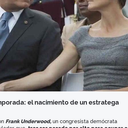
porada: el nacimiento de un estratega
con
Frank Underwood,
un congresista demócrata