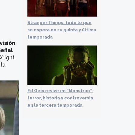
Stranger Things: todo lo que
se espera en su quinta y última
temporada
visión
Señal
right,
 la
Ed Gein revive en “Monstruo”:
terror, historia y controversia
en la tercera temporada