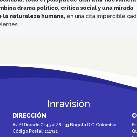
bina drama político, crítica social y una mirada
e la naturaleza humana,
en una cita imperdible cad
viernes.
Inravisión
DIRECCIÓN
C
Av. El Dorado Cr.45 # 26 - 33 Bogotá D.C. Colombia.
Es
Código Postal: 111321
Qu