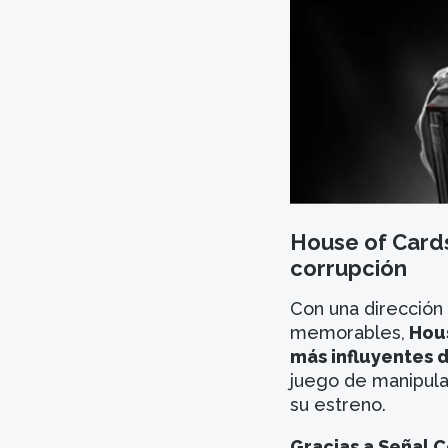
House of Cards
corrupción
Con una dirección
memorables,
Hous
más influyentes 
juego de manipula
su estreno.
Gracias a Señal 