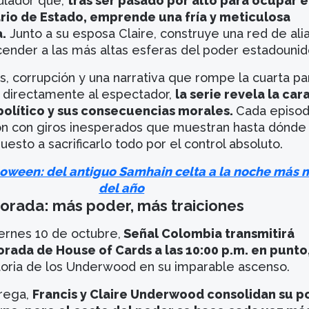
culador que,
tras ser pasado por alto para ocupar e
rio de Estado, emprende una fría y meticulosa
.
Junto a su esposa Claire, construye una red de ali
scender a las más altas esferas del poder estadouni
as, corrupción y una narrativa que rompe la cuarta pa
 directamente al espectador,
la serie revela la car
político y sus consecuencias morales.
Cada episod
ón con giros inesperados que muestran hasta dónd
uesto a sacrificarlo todo por el control absoluto.
oween: del antiguo Samhain celta a la noche más 
del año
rada: más poder, más traiciones
iernes 10 de octubre,
Señal Colombia transmitirá
rada de House of Cards a las 10:00 p.m. en punto
storia de los Underwood en su imparable ascenso.
trega,
Francis y Claire Underwood consolidan su p