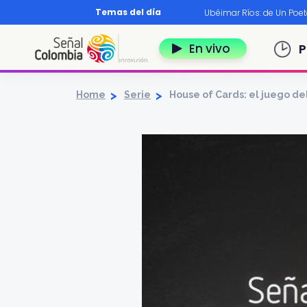
Pasar al contenido principal
Temas del día
os?
|
Diccionario nariñense
|
Murió Leo Dan
|
Ubéimar Ríos: de Un Poe
Navegación 
En vivo
P
Home
Serie
House of Cards: el juego de