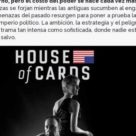
rno, pero el costo del poder se hace cada vez má
zas se forjan mientras las antiguas sucumben al eng
 amenazas del pasado resurgen para poner a prueba l
mperio político. La ambición, la estrategia y el pelig
 trama tan intensa como sofisticada, donde nadie es
salvo.