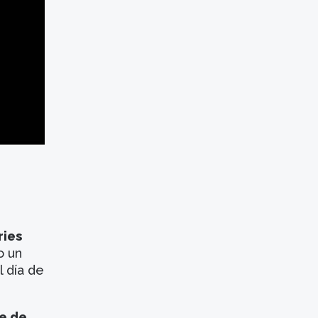
ries
o un
l día de
te de