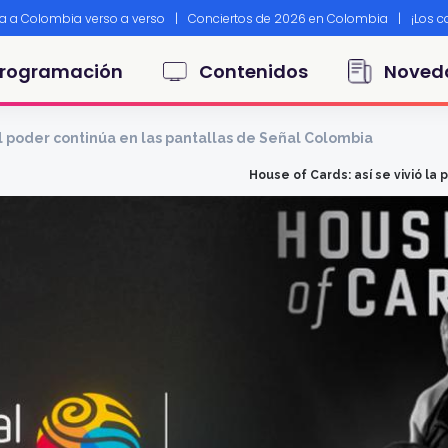
ta a Colombia verso a verso
|
Conciertos de 2026 en Colombia
|
¡Los 
principal
rogramación
Contenidos
Noved
l poder continúa en las pantallas de Señal Colombia
House of Cards: así se vivió l