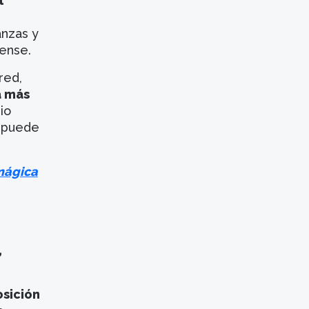
l
anzas y
dense.
red,
a más
io
e puede
mágica
,
osición