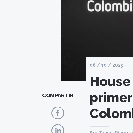
08 / 10 / 2025
House o
primer
COMPARTIR
Colom
Por Tomás Pianeta