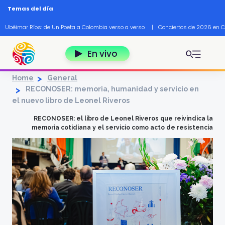
Pasar al contenido principal
Temas del día
Ubéimar Ríos: de Un Poeta a Colombia verso a verso
|
Conciertos de 2026 en 
En vivo
Home
General
RECONOSER: memoria, humanidad y servicio en
el nuevo libro de Leonel Riveros
RECONOSER: el libro de Leonel Riveros que reivindica la
memoria cotidiana y el servicio como acto de resistencia