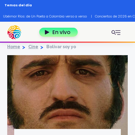
Pasar al contenido principal
Temas del día
Ubéimar Ríos: de Un Poeta a Colombia verso a verso
|
Conciertos de 2026 en 
En vivo
Home
Cine
Bolívar soy yo