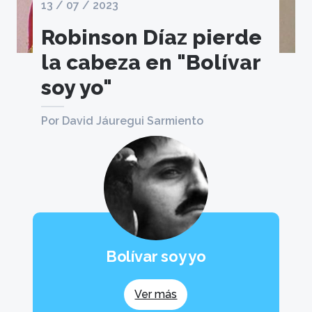
13 / 07 / 2023
Robinson Díaz pierde
la cabeza en "Bolívar
soy yo"
Por David Jáuregui Sarmiento
Bolívar soy yo
Ver más