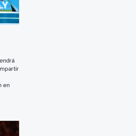
endrá
mpartir
n en