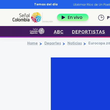
Pasar al contenido principal
Temas del día
os?
|
Diccionario nariñense
|
Murió Leo Dan
|
Ubéimar Ríos: de Un Poe
Navegación 
En vivo
P
ABC
DEPORTISTAS
Home
Deportes
Noticias
Eurocopa 202