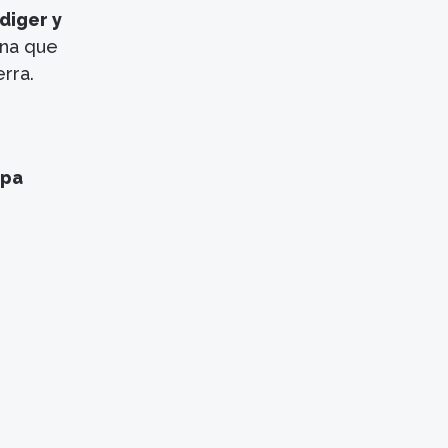
diger y
ona que
rra.
opa