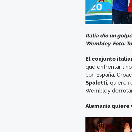
Italia dio un golp
Wembley. Foto: To
El conjunto itali
que enfrentar uno
con España, Croaci
Spaletti,
quiere r
Wembley derrotand
Alemania quiere v