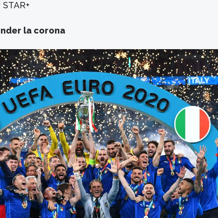
y STAR+
ender la corona