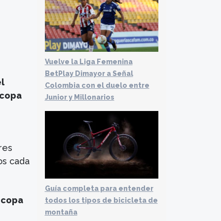
Vuelve la Liga Femenina
BetPlay Dimayor a Señal
l
Colombia con el duelo entre
ocopa
Junior y Millonarios
res
os cada
Guía completa para entender
rocopa
todos los tipos de bicicleta de
montaña