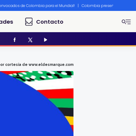
convocados de Colombia para el Mundial!
|
Colombia presente en Canne
ades
Contacto
por cortesía de www.eldesmarque.com