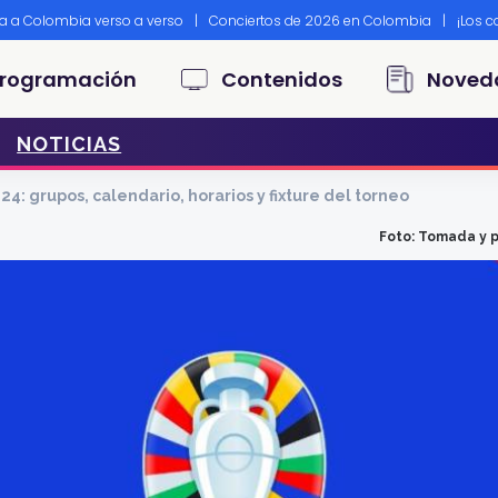
ta a Colombia verso a verso
|
Conciertos de 2026 en Colombia
|
¡Los 
principal
rogramación
Contenidos
Noved
NOTICIAS
4: grupos, calendario, horarios y fixture del torneo
Foto: Tomada y 