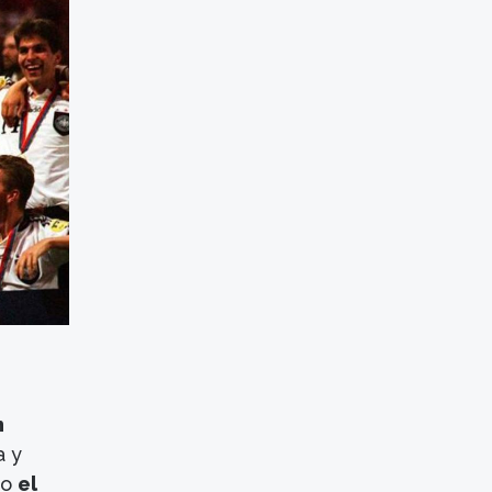
n
a y
mo
el