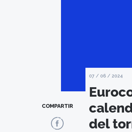
07 / 06 / 2024
Euroco
calenda
COMPARTIR
del to