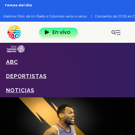
Pasar al contenido principal
Temas del día
Ubéimar Ríos: de Un Poeta a Colombia verso a verso
|
Conciertos de 2026 en 
En vivo
ABC
Home
Deportes
Deportistas
Anthony Zambrano
DEPORTISTAS
NOTICIAS