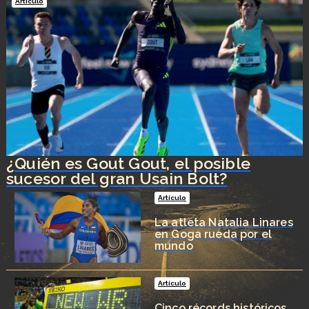
Artículo
¿Quién es Gout Gout, el posible
sucesor del gran Usain Bolt?
Artículo
La atleta Natalia Linares
en Goga rueda por el
mundo
Artículo
Cinco récords históricos