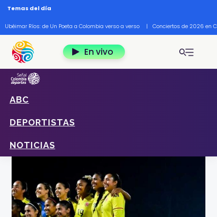
Pasar al contenido principal
Temas del día
Ubéimar Ríos: de Un Poeta a Colombia verso a verso
|
Conciertos de 2026 en 
En vivo
ABC
Home
Deportes
Noticias
Mundial Femenino 2023: minuto a minuto
DEPORTISTAS
Colombia Vs Corea del Sur
Foto: Tomada y por cortesía de www.semana.com
NOTICIAS