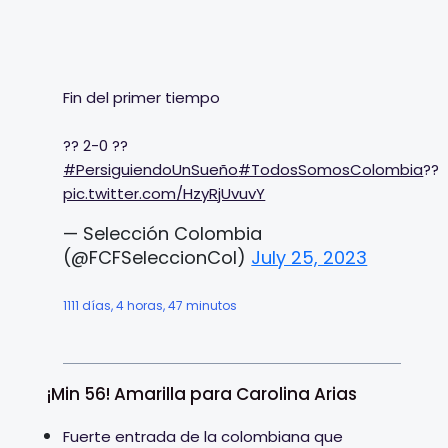
Fin del primer tiempo
?? 2-0 ??
#PersiguiendoUnSueño
#TodosSomosColombia
??
pic.twitter.com/HzyRjUvuvY
— Selección Colombia
(@FCFSeleccionCol)
July 25, 2023
1111 días, 4 horas, 47 minutos
¡Min 56! Amarilla para Carolina Arias
Fuerte entrada de la colombiana que