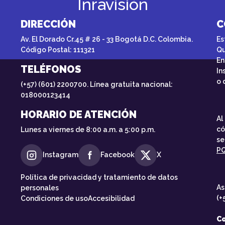
Inravisión
DIRECCIÓN
C
Av. El Dorado Cr.45 # 26 - 33 Bogotá D.C. Colombia.
Es
Código Postal: 111321
Qu
En
TELÉFONOS
In
o 
(+57) (601) 2200700. Línea gratuita nacional:
018000123414
HORARIO DE ATENCIÓN
Al
có
Lunes a viernes de 8:00 a.m. a 5:00 p.m.
se
P
Instagram
Facebook
X
Política de privacidad y tratamiento de datos
As
personales
(+
Condiciones de uso
Accesibilidad
Co