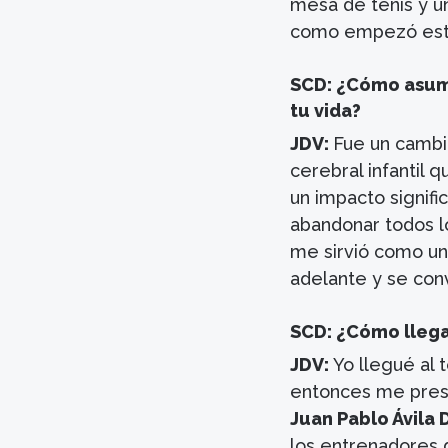
mesa de tenis y un
como empezó este
SCD: ¿Cómo asumir
tu vida?
JDV:
Fue un cambio
cerebral infantil
un impacto signifi
abandonar todos l
me sirvió como un
adelante y se conv
SCD: ¿Cómo llega
JDV:
Yo llegué al
entonces me prese
Juan Pablo Ávila 
los entrenadores d