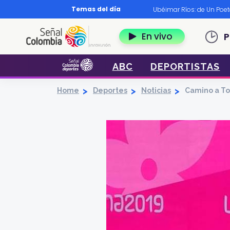
Pasar al contenido principal
Temas del día
os?
|
Diccionario nariñense
|
Murió Leo Dan
|
Ubéimar Ríos: de Un Poe
Navegación 
En vivo
P
ABC
DEPORTISTAS
Home
Deportes
Noticias
Camino a To