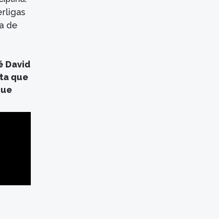
erligas
a de
é David
sta que
que