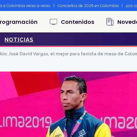
ta a Colombia verso a verso
|
Conciertos de 2026 en Colombia
|
¡Los 
principal
rogramación
Contenidos
Noved
NOTICIAS
kio: José David Vargas, el mejor para tenista de mesa de Colo