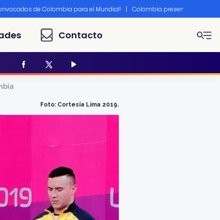
convocados de Colombia para el Mundial!
|
Colombia presente en Canne
ades
Contacto
mbia
Foto: Cortesía Lima 2019.