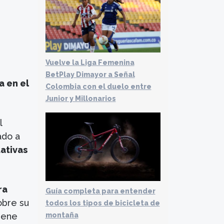
Vuelve la Liga Femenina
BetPlay Dimayor a Señal
a en el
Colombia con el duelo entre
Junior y Millonarios
l
ado a
ativas
ra
Guía completa para entender
obre su
todos los tipos de bicicleta de
tiene
montaña