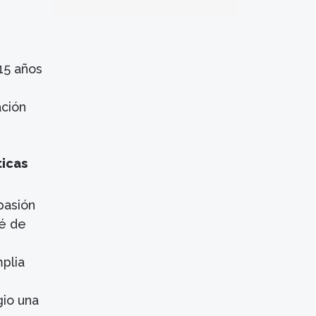
15 años
ación
ticas
pasión
ué de
mplia
gio una