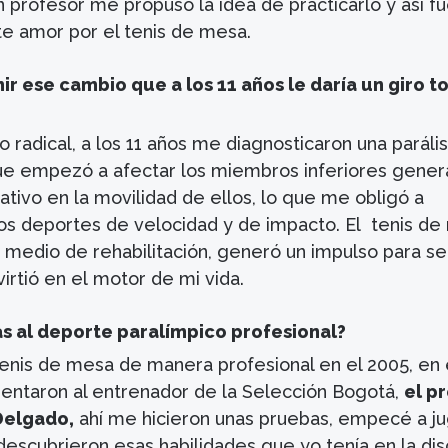
 profesor me propuso la idea de practicarlo y así f
 amor por el tenis de mesa.
 ese cambio que a los 11 años le daría un giro to
 radical, a los 11 años me diagnosticaron una parális
 que empezó a afectar los miembros inferiores gene
cativo en la movilidad de ellos, lo que me obligó a
os deportes de velocidad y de impacto. El tenis d
 medio de rehabilitación, generó un impulso para se
irtió en el motor de mi vida.
s al deporte paralímpico profesional?
 tenis de mesa de manera profesional en el 2005, en
ntaron al entrenador de la Selección Bogotá,
el p
Delgado,
ahí me hicieron unas pruebas, empecé a ju
escubrieron esas habilidades que yo tenía en la disc