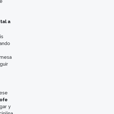
ue
tal a
is
rando
e mesa
guir
 ese
rofe
gar y
iplina.