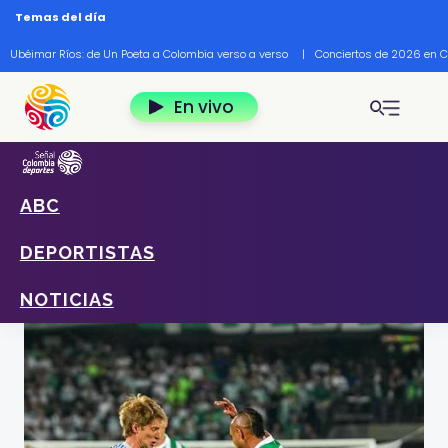
Pasar al contenido principal
Temas del día
Ubéimar Ríos: de Un Poeta a Colombia verso a verso
|
Conciertos de 2026 en 
En vivo
ABC
Home
Deportes
Noticias
El Superclásico Millonarios Vs. Nacional en
DEPORTISTAS
directo por la Radio Nacional
Foto: Tomada y por cortesía de David Jaramillo / Colprensa
NOTICIAS