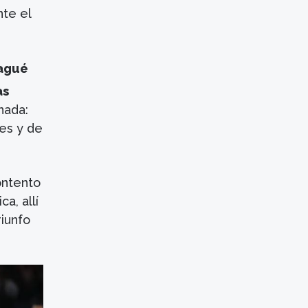
nte el
bagué
as
nada:
res y de
ontento
a, allí
riunfo