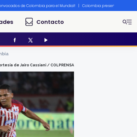
convocados de Colombia para el Mundial!
|
Colombia presente en Canne
ades
Contacto
mbia
ortesía de Jairo Cassiani / COLPRENSA