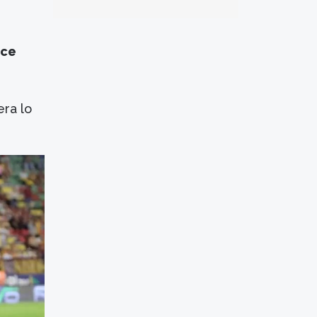
nce
era lo