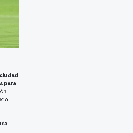
 ciudad
s para
rón
ingo
más