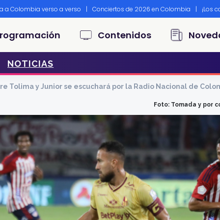
ta a Colombia verso a verso
|
Conciertos de 2026 en Colombia
|
¡Los 
principal
rogramación
Contenidos
Noved
NOTICIAS
re Tolima y Junior se escuchará por la Radio Nacional de Colo
Foto: Tomada y por c