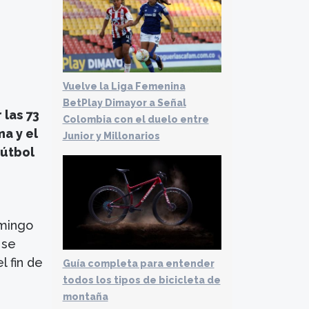
Vuelve la Liga Femenina
BetPlay Dimayor a Señal
 las 73
Colombia con el duelo entre
ma y el
Junior y Millonarios
fútbol
mingo
 se
l fin de
Guía completa para entender
todos los tipos de bicicleta de
montaña