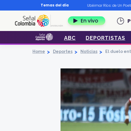
Pasar al contenido principal
Temas del día
os?
|
Diccionario nariñense
|
Murió Leo Dan
|
Ubéimar Ríos: de Un Poe
Navegación 
En vivo
P
ABC
DEPORTISTAS
Home
Deportes
Noticias
El duelo ent