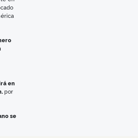
ocado
mérica
imero
n
irá en
m.
por
ano se