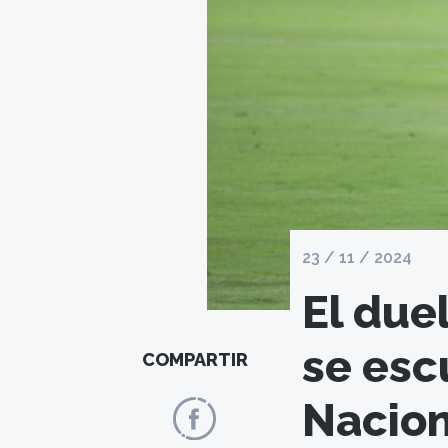
23 / 11 / 2024
El due
se esc
COMPARTIR
Nacion