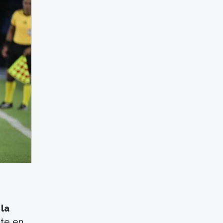
 la
nte en