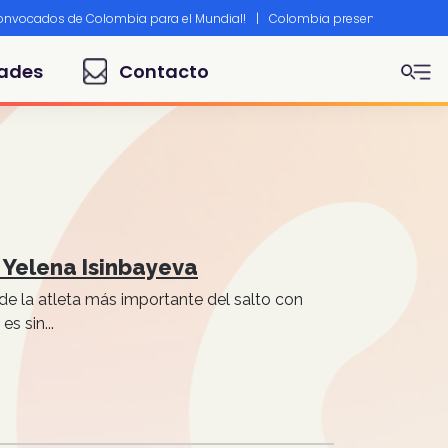
convocados de Colombia para el Mundial!
|
Colombia presente en Canne
ades
Contacto
 Yelena Isinbayeva
de la atleta más importante del salto con
s sin...