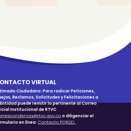
ONTACTO VIRTUAL
timado Ciudadano: Para radicar Peticiones,
ejas, Reclamos, Solicitudes y Felicitaciones a
 Entidad puede remitir lo pertinente al Correo
icial Institucional de RTVC
orrespondencia@rtvc.gov.co
o diligenciar el
Contacto PQRSD.
rmulario en línea: