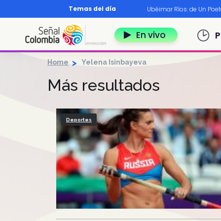
Pasar al contenido principal
Temas del día
os?
|
Diccionario nariñense
|
Murió Leo Dan
|
Ubéimar Ríos: de Un Poe
Navegación 
En vivo
P
Home
Yelena Isinbayeva
Más resultados
Deportes