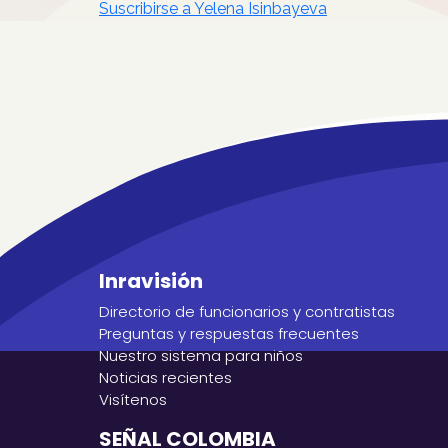
Suscribirse a Yelena Isinbayeva
Inravisión
Directorio de funcionarios y contratistas
Preguntas y respuestas frecuentes
Nuestro sistema para niños
Noticias recientes
Visítenos
SEÑAL COLOMBIA