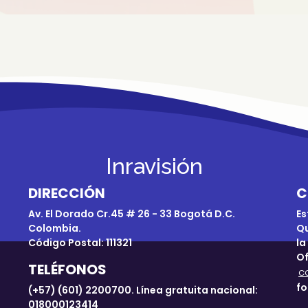
Inravisión
DIRECCIÓN
C
Av. El Dorado Cr.45 # 26 - 33 Bogotá D.C.
Es
Colombia.
Qu
Código Postal: 111321
la
Of
TELÉFONOS
c
fo
(+57) (601) 2200700. Línea gratuita nacional:
018000123414