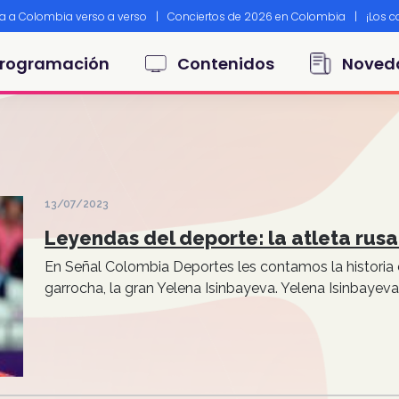
ta a Colombia verso a verso
|
Conciertos de 2026 en Colombia
|
¡Los 
principal
rogramación
Contenidos
Noved
13/07/2023
Leyendas del deporte: la atleta rusa
En Señal Colombia Deportes les contamos la historia 
garrocha, la gran Yelena Isinbayeva. Yelena Isinbayeva e