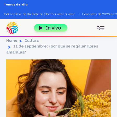
Pasar al contenido principal
Temas del día
Ubéimar Ríos: de Un Poeta a Colombia verso a verso
|
Conciertos de 2026 en 
En vivo
Home
Cultura
21 de septiembre: ¿por qué se regalan flores
amarillas?