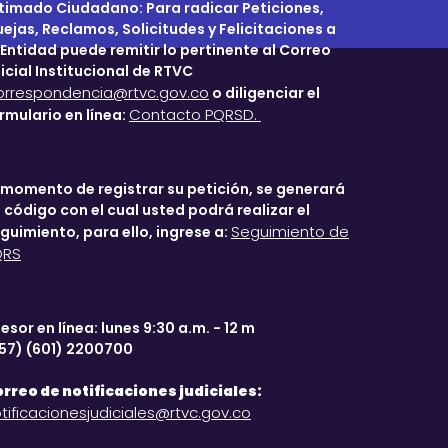
timado Ciudadano: Para radicar Peticiones,
ejas, Reclamos, Solicitudes y Felicitaciones a
 Entidad puede remitir lo pertinente al Correo
icial Institucional de RTVC
orrespondencia@rtvc.gov.co
o diligenciar el
Contacto PQRSD.
rmulario en línea:
 momento de registrar su petición, se generará
 código con el cual usted podrá realizar el
Seguimiento de
guimiento, para ello, ingrese a:
QRS
esor en línea: lunes 9:30 a.m. - 12 m
57) (601) 2200700
rreo de notificaciones judiciales:
tificacionesjudiciales@rtvc.gov.co