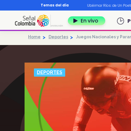
Pasar al contenido principal
Temas del día
os?
|
Diccionario nariñense
|
Murió Leo Dan
|
Ubéimar Ríos: de Un Poe
Navegación 
En vivo
P
Home
Deportes
Juegos Nacionales y Para
DEPORTES