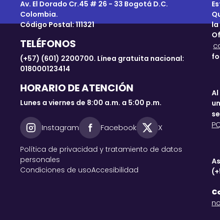
Av. El Dorado Cr.45 # 26 - 33 Bogotá D.C.
Es
Colombia.
Qu
Código Postal: 111321
la
Of
TELÉFONOS
c
fo
(+57) (601) 2200700. Línea gratuita nacional:
018000123414
HORARIO DE ATENCIÓN
Al
Lunes a viernes de 8:00 a.m. a 5:00 p.m.
un
se
P
Instagram
Facebook
X
Política de privacidad y tratamiento de datos
personales
As
Condiciones de uso
Accesibilidad
(+
Co
no