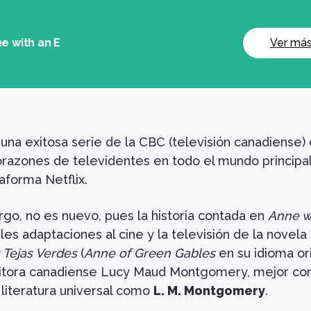
e with an E
Ver má
una exitosa serie de la CBC (televisión canadiense)
orazones de televidentes en todo el mundo princip
taforma Netflix.
rgo, no es nuevo, pues la historia contada en
Anne w
es adaptaciones al cine y la televisión de la novela
 Tejas Verdes
(
Anne of Green Gables
en su idioma ori
critora canadiense Lucy Maud Montgomery, mejor co
 literatura universal como
L. M. Montgomery
.