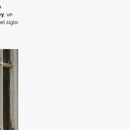
a
ey
, un
el siglo