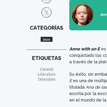
Ann
CATEGORÍAS
Serie
Anne with an E
es 
conquistado los c
ETIQUETAS
a través de la pla
Canadá
Su éxito, sin emba
Literatura
Televisión
E
es una de múltipl
titulada
Ana de las
escrita por la es
en el mundo de la