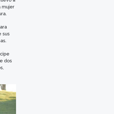
a mujer
ura.
para
e sus
as.
ncipe
de dos
s,