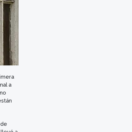
rimera
nal a
ono
están
 de
llevó a