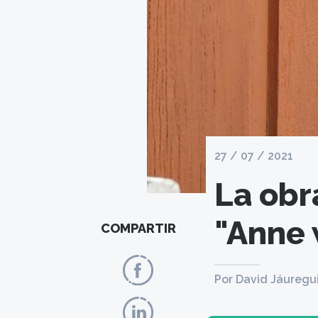
27 / 07 / 2021
La obra
"Anne 
COMPARTIR
Por David Jáuregu