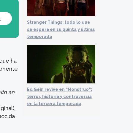
s
Stranger Things: todo lo que
se espera en su quinta y última
temporada
 que ha
almente
Ed Gein revive en “Monstruo”:
ith an
terror, historia y controversia
en la tercera temporada
ginal),
nocida