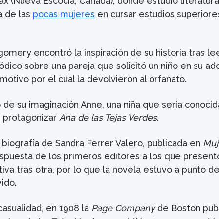
ax (Nueva Escocia, Canadá), donde estudió literatura
a de las
pocas mujeres
en cursar estudios superiore
mery encontró la inspiración de su historia tras le
iódico sobre una pareja que solicitó un niño en su ad
 motivo por el cual la devolvieron al orfanato.
ó de su imaginación Anne, una niña que sería conocid
r protagonizar
Ana de las Tejas Verdes
.
 biografía de Sandra Ferrer Valero, publicada en
Muj
respuesta de los primeros editores a los que present
tiva tras otra, por lo que la novela estuvo a punto d
ido.
casualidad, en 1908 la
Page Company
de Boston publ