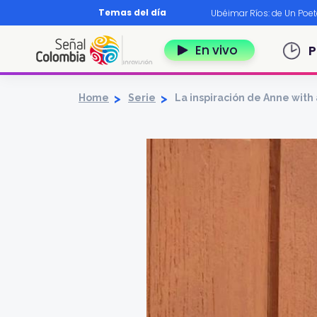
Pasar al contenido principal
Temas del día
os?
|
Diccionario nariñense
|
Murió Leo Dan
|
Ubéimar Ríos: de Un Poe
Navegación 
En vivo
P
Home
Serie
La inspiración de Anne with 