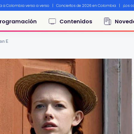
ta a Colombia verso a verso
|
Conciertos de 2026 en Colombia
|
¡Los 
principal
rogramación
Contenidos
Noved
an E