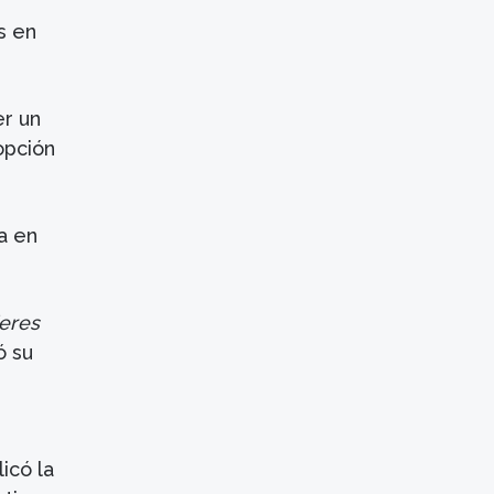
s en
er un
opción
a en
eres
ó su
e
icó la