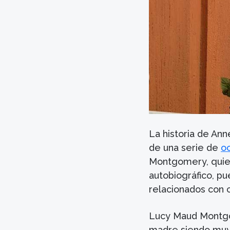
La historia de An
de una serie de
o
Montgomery, quie
autobiográfico, p
relacionados con c
Lucy Maud Montgo
madre siendo muy 