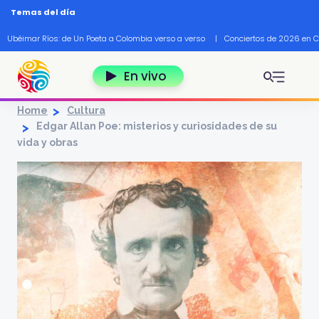
Pasar al contenido principal
Temas del día
Ubéimar Ríos: de Un Poeta a Colombia verso a verso
|
Conciertos de 2026 en 
En vivo
Home
Cultura
Edgar Allan Poe: misterios y curiosidades de su
vida y obras