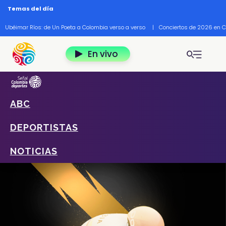
Pasar al contenido principal
Temas del día
Ubéimar Ríos: de Un Poeta a Colombia verso a verso
|
Conciertos de 2026 en 
En vivo
ABC
Home
Deportes
Deportistas
Daniel Felipe Martínez
DEPORTISTAS
NOTICIAS