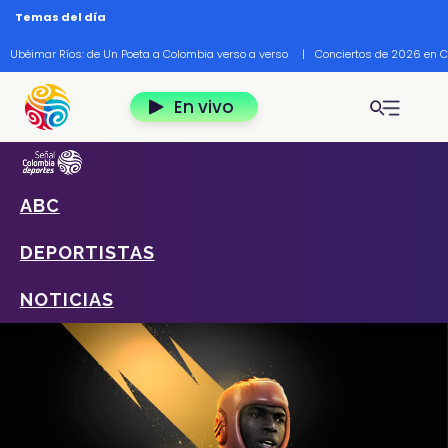
Pasar al contenido principal
Temas del día
Ubéimar Ríos: de Un Poeta a Colombia verso a verso
|
Conciertos de 2026 en 
En vivo
ABC
Home
Deportes
Deportistas
Jorge Luis Vivas
DEPORTISTAS
NOTICIAS