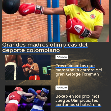
Grandes madres olímpicas del
deporte colombiano
Artículo
Tres momentos que
marcaron la carrera del
gran George Foreman
Artículo
Boxeo en los próximos
Juegos Olímpicos: les
contamos si habrá o no