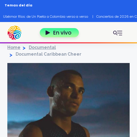
Pasar al contenido principal
Temas del día
Ubéimar Ríos: de Un Poeta a Colombia verso a verso
|
Conciertos de 2026 en 
En vivo
Home
Documental
Documental Caribbean Cheer