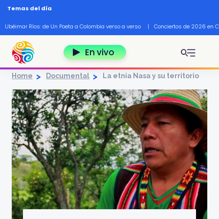
Pasar al contenido principal
Temas del día
Ubéimar Ríos: de Un Poeta a Colombia verso a verso
|
Conciertos de 2026 en 
En vivo
Home
Documental
La etnia Nasa y su territorio