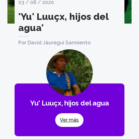
03 / 08 / 2020
'Yu' Luuçx, hijos del
agua'
Por David Jáuregui Sarmiento
Yu' Luuçx, hijos del agua
Ver más