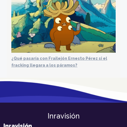
¿Qué pasaría con Frailejón Ernesto Pérez si el
fracking llegara a los páramos?
Inravisión
Inravisión