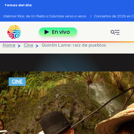
Pasar al contenido principal
Temas del día
Ubéimar Ríos: de Un Poeta a Colombia verso a verso
|
Conciertos de 2026 en 
En vivo
Home
Cine
Quintín Lame: raíz de pueblos
CINE