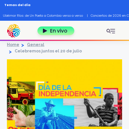
Pasar al contenido principal
Temas del día
Ubéimar Ríos: de Un Poeta a Colombia verso a verso
|
Conciertos de 2026 en 
En vivo
Home
General
Celebremos juntos el 20 de julio