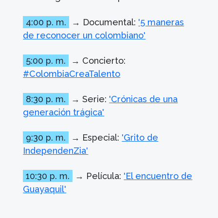
4:00 p. m.
→ Documental:
'5 maneras
de reconocer un colombiano'
5:00 p. m.
→ Concierto:
#ColombiaCreaTalento
8:30 p. m.
→ Serie:
'Crónicas de una
generación trágica'
9:30 p. m.
→ Especial:
'Grito de
IndependenZia'
10:30 p. m.
→ Película:
'El encuentro de
Guayaquil'