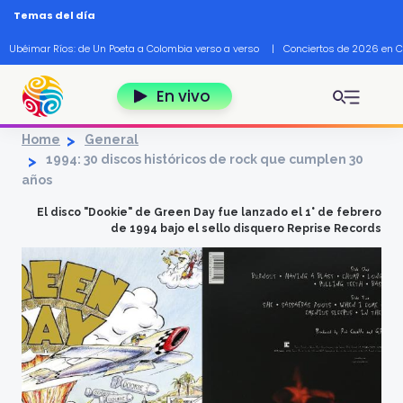
Pasar al contenido principal
Temas del día
Ubéimar Ríos: de Un Poeta a Colombia verso a verso
|
Conciertos de 2026 en 
En vivo
Home
General
1994: 30 discos históricos de rock que cumplen 30
años
El disco "Dookie" de Green Day fue lanzado el 1° de febrero
de 1994 bajo el sello disquero Reprise Records