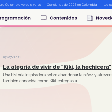
ta a Colombia verso a verso
|
Conciertos de 2026 en Colombia
|
¡Los 
principal
rogramación
Contenidos
Noved
07/07/2021
La alegría de vivir de "Kiki, la hechicera"
Una historia inspiradora sobre abandonar la niñez y atrevers
también conocida como Kiki: entregas a...