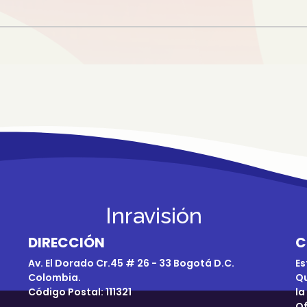
Inravisión
DIRECCIÓN
C
Av. El Dorado Cr.45 # 26 - 33 Bogotá D.C.
Es
Colombia.
Qu
Código Postal: 111321
la
Of