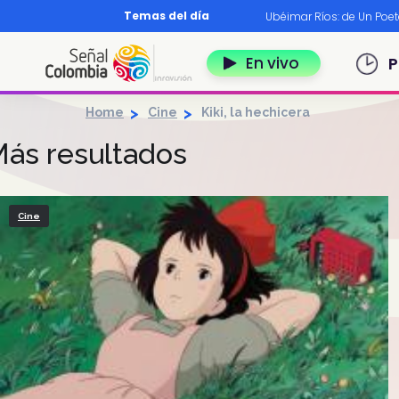
Pasar al contenido principal
Temas del día
os?
|
Diccionario nariñense
|
Murió Leo Dan
|
Ubéimar Ríos: de Un Poe
Navegación 
En vivo
P
Home
Cine
Kiki, la hechicera
ás resultados
Cine