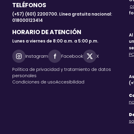
TELÉFONOS
c
fo
(+57) (601) 2200700. Línea gratuita nacional:
018000123414
HORARIO DE ATENCIÓN
Al
Lunes a viernes de 8:00 a.m. a 5:00 p.m.
un
se
P
Instagram
Facebook
X
Política de privacidad y tratamiento de datos
personales
As
Condiciones de uso
Accesibilidad
(+
Co
no
De
so