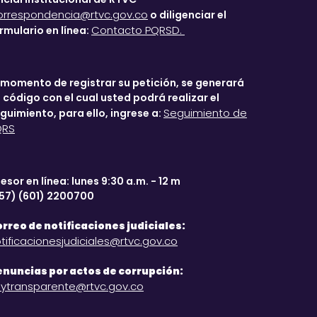
orrespondencia@rtvc.gov.co
o diligenciar el
Contacto PQRSD.
rmulario en línea:
 momento de registrar su petición, se generará
 código con el cual usted podrá realizar el
Seguimiento de
guimiento, para ello, ingrese a:
QRS
esor en línea: lunes 9:30 a.m. - 12 m
57) (601) 2200700
rreo de notificaciones judiciales:
tificacionesjudiciales@rtvc.gov.co
nuncias por actos de corrupción:
ytransparente@rtvc.gov.co