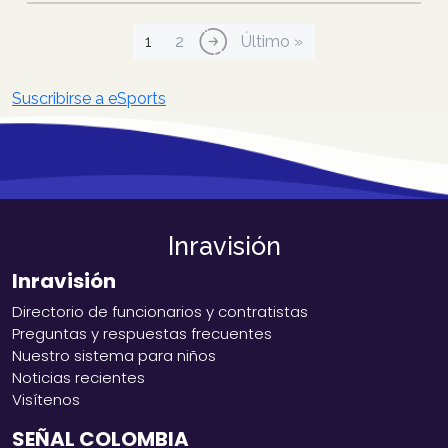
Paginación
Página actual
Página
Siguiente página
Última página
1
2
››
Último »
Suscribirse a eSports
Inravisión
Inravisión
Directorio de funcionarios y contratistas
Preguntas y respuestas frecuentes
Nuestro sistema para niños
Noticias recientes
Visítenos
SEÑAL COLOMBIA