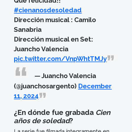
Qué felicidad!!
#cienanosdesoledad
Dirección musical : Camilo
Sanabria
Dirección musical en Set:
Juancho Valencia
pic.twitter.com/VnpWhtTMJy
— Juancho Valencia
(@juanchosargento)
December
11, 2024
¿En dónde fue grabada
Cien
años de soledad
?
La serie fue filmada íntegramente en