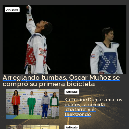
Artículo
Arreglando tumbas, Óscar Muñoz se
compró su primera bicicleta
Artículo
Katherine Dúmar ama los
dulces, la comida
‘chatarra’ y el
taekwondo
Artículo