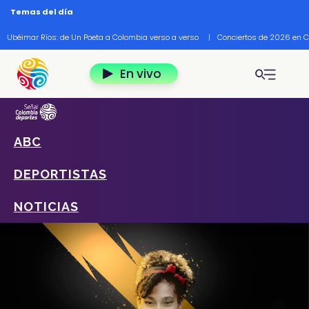
Pasar al contenido principal
Temas del día
Ubéimar Ríos: de Un Poeta a Colombia verso a verso
|
Conciertos de 2026 en 
En vivo
ABC
Home
Deportes
Deportistas
Andrea Ramírez Vargas
DEPORTISTAS
NOTICIAS