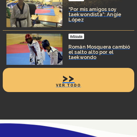
“Por mis amigos soy
taekwondista”: Angie
López
Artículo
Román Mosquera cambió
el salto alto por el
taekwondo
>>
VER TODO