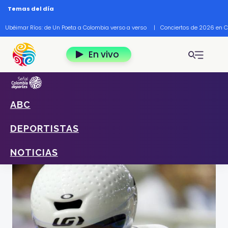
Pasar al contenido principal
Temas del día
Ubéimar Ríos: de Un Poeta a Colombia verso a verso
|
Conciertos de 2026 en 
En vivo
ABC
Home
Deportes
Noticias
El velocista que compartió equipo con Juan
DEPORTISTAS
Guillermo Cuadrado
NOTICIAS