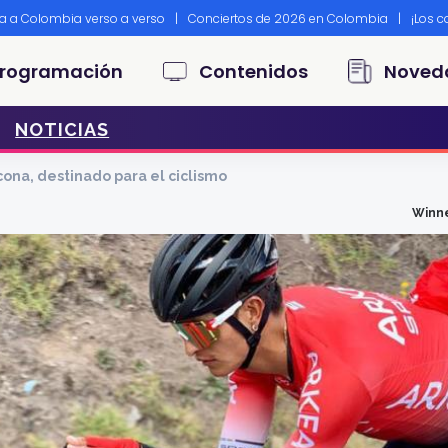
ta a Colombia verso a verso
|
Conciertos de 2026 en Colombia
|
¡Los 
principal
rogramación
Contenidos
Noved
NOTICIAS
ona, destinado para el ciclismo
Winne