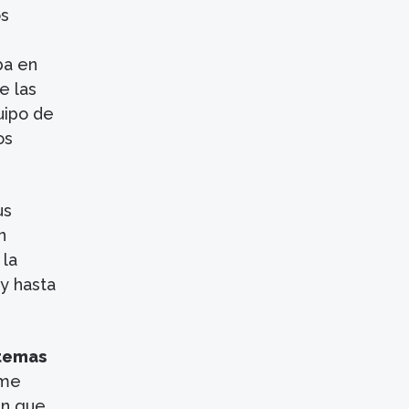
os
ba en
e las
uipo de
os
us
n
 la
 y hasta
 temas
 me
en que