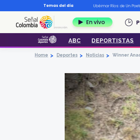
Pasar al contenido principal
Temas del día
os?
|
Diccionario nariñense
|
Murió Leo Dan
|
Ubéimar Ríos: de Un Poe
Navegación 
En vivo
P
ABC
DEPORTISTAS
Home
Deportes
Noticias
Winner Anac