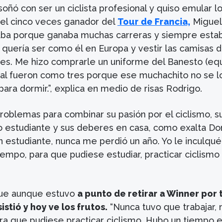
ñó con ser un ciclista profesional y quiso emular l
 el cinco veces ganador del
Tour de Francia,
Miguel
taba porque ganaba muchas carreras y siempre esta
 quería ser como él en Europa y vestir las camisas d
des. Me hizo comprarle un uniforme del Banesto (eq
final fueron como tres porque ese muchachito no se l
 para dormir.”, explica en medio de risas Rodrigo.
roblemas para combinar su pasión por el ciclismo, s
 estudiante y sus deberes en casa, como exalta Do
 estudiante, nunca me perdió un año. Yo le inculqué
iempo, para que pudiese estudiar, practicar ciclismo
ue aunque estuvo
a punto de retirar a Winner por
stió y hoy ve los frutos.
“Nunca tuvo que trabajar,
a que pudiese practicar ciclismo. Hubo un tiempo 