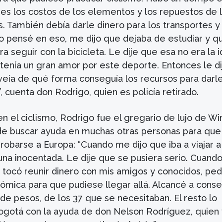
ues los costos de los elementos y los repuestos de 
os. También debía darle dinero para los transportes y
do pensé en eso, me dijo que dejaba de estudiar y q
ra seguir con la bicicleta. Le dije que esa no era la i
tenía un gran amor por este deporte. Entonces le d
 veía de qué forma conseguía los recursos para darl
, cuenta don Rodrigo, quien es policía retirado.
en el ciclismo, Rodrigo fue el gregario de lujo de Wi
e buscar ayuda en muchas otras personas para que
robarse a Europa: “Cuando me dijo que iba a viajar a I
na inocentada. Le dije que se pusiera serio. Cuand
 tocó reunir dinero con mis amigos y conocidos, ped
ómica para que pudiese llegar allá. Alcancé a conse
e pesos, de los 37 que se necesitaban. El resto lo
ogotá con la ayuda de don Nelson Rodríguez, quien 