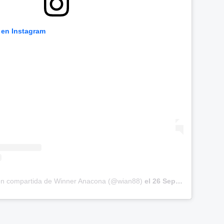
 en Instagram
ón compartida de Winner Anacona (@wian88)
el
26 Sep, 2018 a las 12:48 PDT