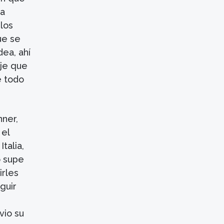
la
 los
ue se
dea, ahí
ije que
e todo
nner,
 el
talia,
o supe
irles
guir
vio su