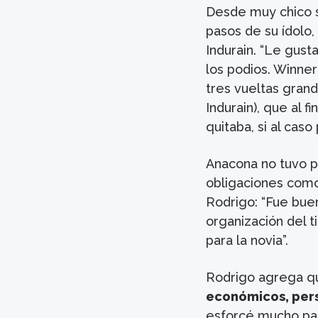
Desde muy chico so
pasos de su ídolo,
Indurain. “Le gus
los podios. Winner
tres vueltas gran
Indurain), que al 
quitaba, si al caso
Anacona no tuvo p
obligaciones como
Rodrigo: “Fue buen
organización del t
para la novia”.
Rodrigo agrega q
económicos, persi
esforcé mucho par