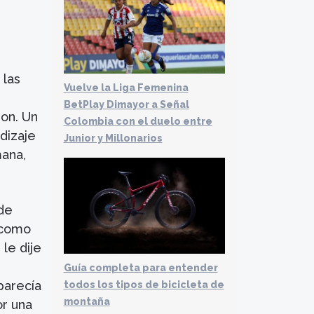
 las
Vuelve la Liga Femenina
BetPlay Dimayor a Señal
on. Un
Colombia con el duelo entre
dizaje
Junior y Millonarios
mana,
sde
 como
 le dije
Guía completa para entender
parecía
todos los tipos de bicicleta de
montaña
or una