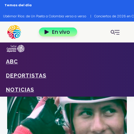
Pasar al contenido principal
Temas del día
Ubéimar Ríos: de Un Poeta a Colombia verso a verso
|
Conciertos de 2026 en 
En vivo
ABC
Home
Deportes
Noticias
Nairo Quintana fue campeón de pista cuando era
DEPORTISTAS
niño
NOTICIAS