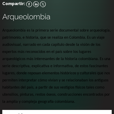
Compartir:
Arqueolombia
Arqueolombia es la primera serie documental sobre arqueología, 
patrimonio, e historia, que se realiza en Colombia. Es un viaje 
audiovisual, narrado en cada capítulo desde la visión de los 
expertos más reconocidos en el país sobre los lugares 
arqueológicos más interesantes de la historia colombiana. Es una 
serie descriptiva, explicativa e informativa, de estos fascinantes 
lugares, donde reposan elementos históricos y culturales que nos 
permiten interpretar cómo vivían y se relacionaban los antiguos 
habitantes del país, a partir de sus vestigios físicos tales como 
utensilios, pinturas, restos óseos, construcciones encontrados por 
la amplia y compleja geografía colombiana.