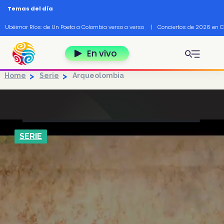
Pasar al contenido principal
Temas del día
Ubéimar Ríos: de Un Poeta a Colombia verso a verso
|
Conciertos de 2026 en 
En vivo
Home
Serie
Arqueolombia
SERIE