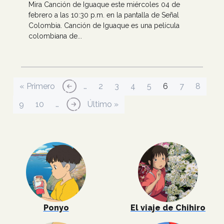
Mira Canción de Iguaque este miércoles 04 de
febrero a las 10:30 p.m. en la pantalla de Señal
Colombia. Canción de Iguaque es una película
colombiana de...
Paginación
Primera página
Página anterior
Página
Página
Página
Página
Página actual
Página
Página
« Primero
‹‹
…
2
3
4
5
6
7
8
Página
Página
Siguiente página
Última página
9
10
…
››
Último »
Ponyo
El viaje de Chihiro