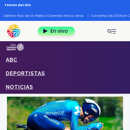
Pasar al contenido principal
Temas del día
Ubéimar Ríos: de Un Poeta a Colombia verso a verso
|
Conciertos de 2026 en 
En vivo
ABC
Home
Deportes
Noticias
"El ciclismo es el deporte más duro del mundo":
DEPORTISTAS
"Superman" López
"El ciclismo es el deporte más duro del mundo": "Superman"
NOTICIAS
López