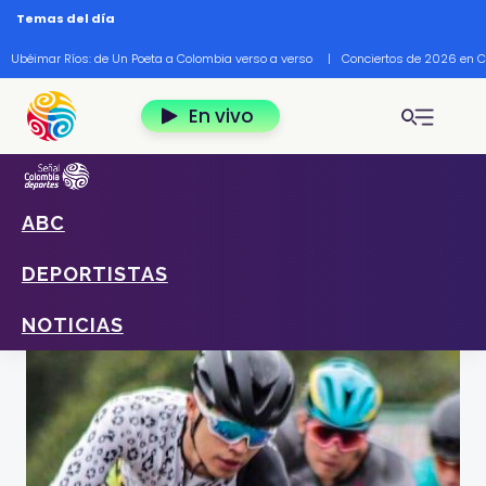
Pasar al contenido principal
Temas del día
Ubéimar Ríos: de Un Poeta a Colombia verso a verso
|
Conciertos de 2026 en 
En vivo
ABC
Home
Deportes
Noticias
Ejercicios para ciclistas y deportistas amateurs en
DEPORTISTAS
cuarentena
Foto: cortesía @ligamateurdeciclismo en Instagram.
NOTICIAS